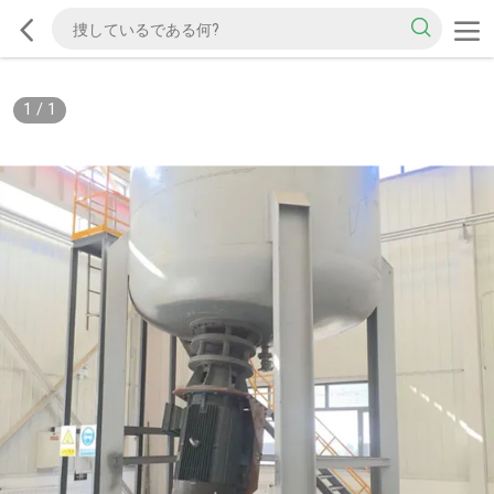
1
/
1