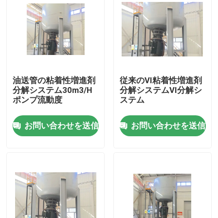
私達について
工場旅行
油送管の粘着性増進剤
従来のVI粘着性増進剤
品質管理
分解システム30m3/H
分解システムVI分解シ
ポンプ流動度
ステム
私達に連絡しなさい
お問い合わせを送信
お問い合わせを送信
ニュース
場合
引用を要求しなさい