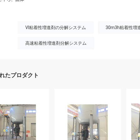
VI粘着性増進剤の分解システム
30m3h粘着性
高速粘着性増進剤分解システム
れたプロダクト