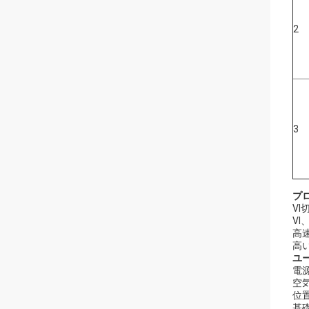
2
3
プ
V
V
高
高
ユ
電源
空気
位
基