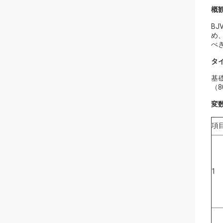
概観
B
め
べ
タイ
基礎
（8
変数
項
1