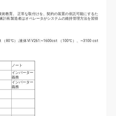
の技術教育。 正常な取付けを、契約の装置の依託可能にするた
練計画:製造者はオペレータがシステムの維持管理方法を習得
 （80℃）;液体VI V261:~1600cst （100℃）、~3100 cst
ノート
インバーター
義務
インバーター
義務