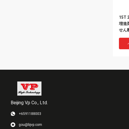
15T
増進
せん
Beijing Vp Co., Ltd.
+6591188003
高い
gou@bjvp.com