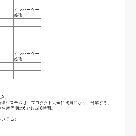
インバーター
義務
インバーター
義務
統合。
循環システムは、プロダクト完全に均質になり、分解する。
生産周期は6である| 8時間。
制御システム）