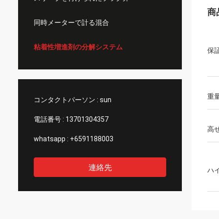
商
同時メーターで計る混合
粘着性増進剤の分解システム
保
重量
コンタクトパーソン :
sun
電話番号 :
13701304357
高
whatsapp :
+6591188003
連絡先
ハ