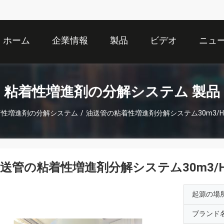
ホーム
企業情報
製品
ビデオ
ニュ
粘着性増進剤の分解システム 製品
着性増進剤の分解システム
/
油送管の粘着性増進剤分解システム30m3/
送管の粘着性増進剤分解システム30m3/
起源の場
ブランド