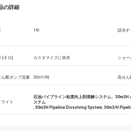
品の詳細
証
1年
該当す
 (キロ)
カスタマイズに依存
ショー
せん断ポンプ流量
30m³/時
高せん
石油パイプライン粘度向上剤溶解システム、30m3H 
イライト
ステム
,
30m3H Pipeline Dissolving System
,
30m3/H Pipeli