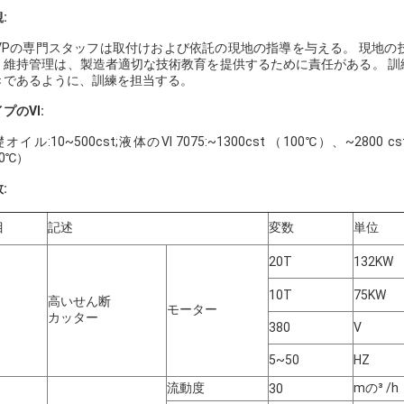
:
JVPの専門スタッフは取付けおよび依託の現地の指導を与える。 現地
、維持管理は、製造者適切な技術教育を提供するために責任がある。 訓
きであるように、訓練を担当する。
プのVI:
オイル:10~500cst;液体のVI 7075:~1300cst （100℃）、~2800 cst
0℃）
:
目
記述
変数
単位
20T
132KW
10T
75KW
高いせん断
モーター
カッター
380
V
5~50
HZ
流動度
mの³ /h
30