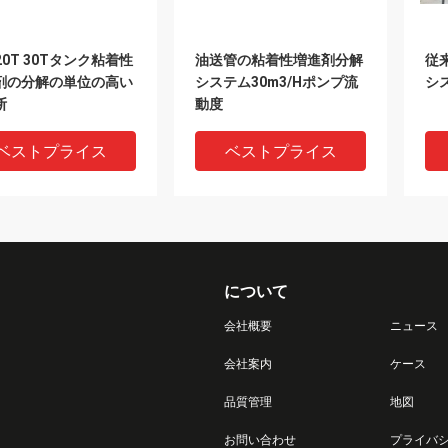
 20T 30Tタンク粘着性
油送管の粘着性増進剤分解
従
剤の分解の単位の高い
システム30m3/Hポンプ流
シ
断
動度
ベストプライス
ベストプライス
について
会社概要
ニュース
会社案内
ケース
VIDEO
品質管理
地図
せん断の粘着性増進剤
自動粘着性増進剤分解シス
頻
お問い合わせ
プライバ