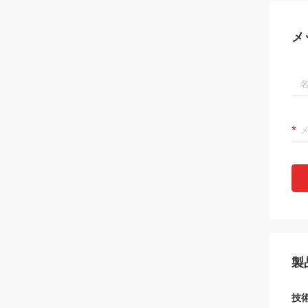
メ
製
技術