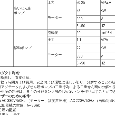
圧力
≤0.25
MPa.A
高いせん断
45
KW
ポンプ
モーター
380
V
5~50
HZ
流動度
mの³ /h
30
圧力
1.1
MPA
移動ポンプ
22
KW
モーター
380
V
5~50
HZ
ロダクト利点:
I切断無し、直接供給。
I、救う時間および費用、安全および環境に優しい切り、分解することの
速アジテータおよびせん断ポンプの二重行為による二重せん断の分解の
い生産の効率は、各々の分解タンクVIの10か20トンを作り出すことができ
ーザーのための条件:
:AC 380V/50Hz （モーター、頻度変圧器）;AC 220V/50Hz （自動
源:器械の空気、6~8Bar;
置:屋内配置
礎:平ら、固体