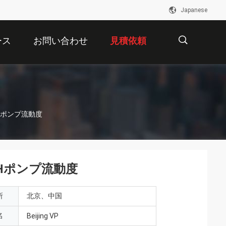
Japanese
ース
お問い合わせ
見積依頼
描
Hポンプ流動度
述
Hポンプ流動度
所
北京、中国
名
Beijing VP