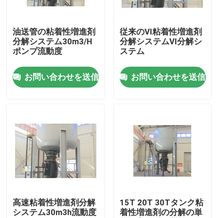
私達について
油送管の粘着性増進剤
従来のVI粘着性増進剤
分解システム30m3/H
分解システムVI分解シ
ポンプ流動度
ステム
工場旅行
お問い合わせを送信
お問い合わせを送信
品質管理
私達に連絡しなさい
ニュース
場合
高速粘着性増進剤分解
15T 20T 30Tタンク粘
システム30m3h流動度
着性増進剤の分解の単
引用を要求しなさい