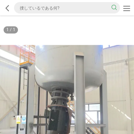
1
/
1