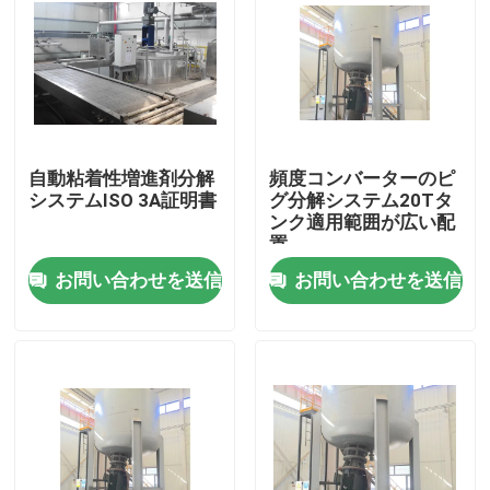
自動粘着性増進剤分解
頻度コンバーターのピ
システムISO 3A証明書
グ分解システム20Tタ
ンク適用範囲が広い配
置
お問い合わせを送信
お問い合わせを送信
家
プロダクト
ビデオ