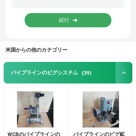
回転式丸い突出部ポンプ
内部歯車ポンプ
米国からの他のカテゴリー
ピグ弁
スリーブを付けられたプラグ弁
パイプラインのピグシステム
(39)
同時メーターで計る混合
粘着性増進剤の分解システム
WCBのパイプラインの
パイプラインのピグ鉱