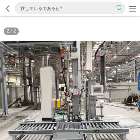
2
/
2