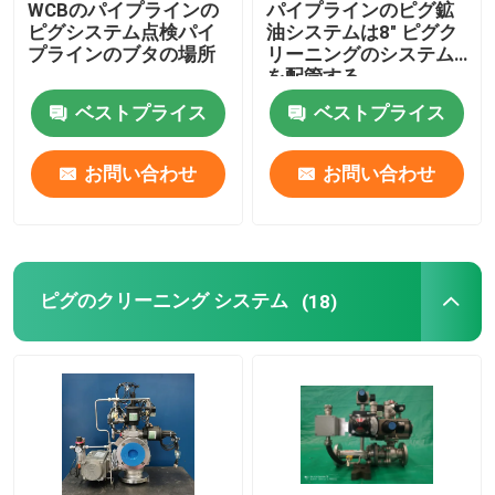
WCBのパイプラインの
パイプラインのピグ鉱
ピグシステム点検パイ
油システムは8" ピグク
回転式丸い突出部ポンプ
プラインのブタの場所
リーニングのシステム
を配管する
ベストプライス
ベストプライス
内部歯車ポンプ
お問い合わせ
お問い合わせ
ピグ弁
スリーブを付けられたプラグ弁
ピグのクリーニング システム
(18)
同時メーターで計る混合
粘着性増進剤の分解システム