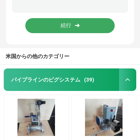
肯定的な止められたピグ弁大きい忍耐ANSI 150 1500まで
大きい忍耐のPiggableの球弁の全体は承認ISO 3Aのフランジを付けたようになる
パイプラインのピグシステム
電子機器DCSのオートメーションの分散制御システム
発電所の分散制御システムのモジュラーDCSシステム
ピグのクリーニング システム
ピグ自動化されたシステム
米国からの他のカテゴリー
単位をデカントするドラム
パイプラインのピグシステム
(39)
DCSの分散制御システム
自動バッチ混合
ピグ多岐管