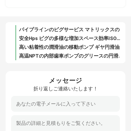
安全Hps ピグの多様な増加スペース効率ISOの承認を改善しなさい
高い粘着性の潤滑油の移動ポンプ ギヤ円滑油の移動ポンプ
私達について
高温NPTの内部歯車ポンプのグリースの円滑油の送油ポンプ
小さい飲料のためのパイプラインによって滑る解決の同時メーターで計る混合
工場旅行
同時円滑油オイルの混合の植物を混ぜる潤滑油
DCSは同時メーターで計る混合の同時メーターで計られた混合機を作動させた
品質管理
環境の友好的な円滑油の混合の潤滑油の混合機の高い効率
Ecoの友好的な同時メーターで計る混合の潤滑油の混合はカスタマイズした
私達に連絡しなさい
潤滑油の芳香の同時メーターで計られた混合機は単に制御する
メッセージ
同時円滑油オイルの混合の潤滑油の混合機および移動
折り返しご連絡いたします！
ニュース
API 6D衛生ピグ弁のパイプラインピグおよびブタ弁
ピグ衛生学のプロセスのためのカスタマイズされたANSI150 Piggable弁
ブロックのPiggable低温二重弁はピグシステム弁を自動化した
場合
記入項目の穴のピグ特大弁はピグ弁の容易な維持をカスタマイズした
港のサイズ1.5" - 12" ピグシステム弁をきれいにするPiggableのゲート弁の管
引用を要求しなさい