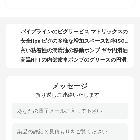
安全Hps ピグの多様な増加スペース効率ISOの承認を改善しなさい
高い粘着性の潤滑油の移動ポンプ ギヤ円滑油の移動ポンプ
私達について
高温NPTの内部歯車ポンプのグリースの円滑油の送油ポンプ
小さい飲料のためのパイプラインによって滑る解決の同時メーターで計る混合
工場旅行
同時円滑油オイルの混合の植物を混ぜる潤滑油
DCSは同時メーターで計る混合の同時メーターで計られた混合機を作動させた
品質管理
環境の友好的な円滑油の混合の潤滑油の混合機の高い効率
Ecoの友好的な同時メーターで計る混合の潤滑油の混合はカスタマイズした
私達に連絡しなさい
潤滑油の芳香の同時メーターで計られた混合機は単に制御する
メッセージ
同時円滑油オイルの混合の潤滑油の混合機および移動
折り返しご連絡いたします！
ニュース
API 6D衛生ピグ弁のパイプラインピグおよびブタ弁
ピグ衛生学のプロセスのためのカスタマイズされたANSI150 Piggable弁
ブロックのPiggable低温二重弁はピグシステム弁を自動化した
場合
記入項目の穴のピグ特大弁はピグ弁の容易な維持をカスタマイズした
港のサイズ1.5" - 12" ピグシステム弁をきれいにするPiggableのゲート弁の管
引用を要求しなさい