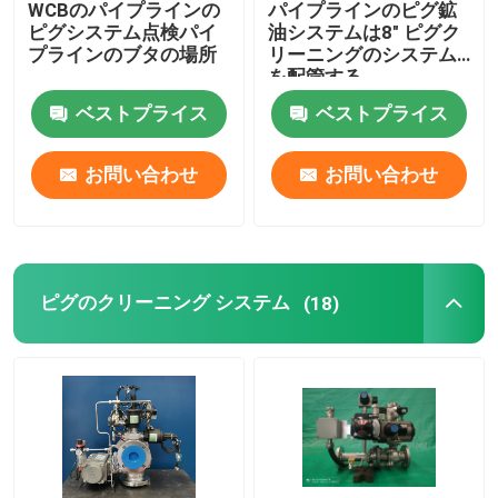
WCBのパイプラインの
パイプラインのピグ鉱
ピグシステム点検パイ
油システムは8" ピグク
回転式丸い突出部ポンプ
プラインのブタの場所
リーニングのシステム
を配管する
ベストプライス
ベストプライス
内部歯車ポンプ
お問い合わせ
お問い合わせ
ピグ弁
スリーブを付けられたプラグ弁
ピグのクリーニング システム
(18)
同時メーターで計る混合
粘着性増進剤の分解システム