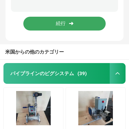
肯定的な止められたピグ弁大きい忍耐ANSI 150 1500まで
大きい忍耐のPiggableの球弁の全体は承認ISO 3Aのフランジを付けたようになる
パイプラインのピグシステム
電子機器DCSのオートメーションの分散制御システム
発電所の分散制御システムのモジュラーDCSシステム
ピグのクリーニング システム
ピグ自動化されたシステム
米国からの他のカテゴリー
単位をデカントするドラム
パイプラインのピグシステム
(39)
DCSの分散制御システム
自動バッチ混合
ピグ多岐管