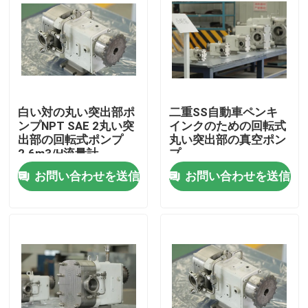
白い対の丸い突出部ポ
二重SS自動車ペンキ
ンプNPT SAE 2丸い突
インクのための回転式
出部の回転式ポンプ
丸い突出部の真空ポン
2.6m3/H流量計
プ
お問い合わせを送信
お問い合わせを送信
家
プロダクト
ビデオ