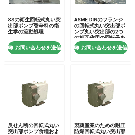
私達について
SSの衛生回転式丸い突
ASME DINのフランジ
出部ポンプ香辛料の衛
の回転式丸い突出部ポ
生学の流動処理
ンプ丸い突出部の2つ
工場旅行
の相互作用の回転子を
歯車ポンプ
お問い合わせを送信
お問い合わせを送信
品質管理
私達に連絡しなさい
ニュース
場合
反せん断の回転式丸い
製薬産業のための耐圧
突出部ポンプ食糧およ
防爆回転式丸い突出部
引用を要求しなさい