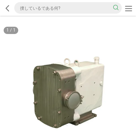
1
/
1