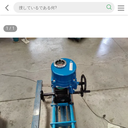
1
/
1