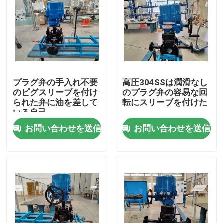
私達について
工場旅行
プラグ弁の手入れ不要
高圧304SSは潤滑なし
品質管理
のピグスリーブを付け
のプラグ弁の容易な回
られた弁に油を差して
転にスリーブを付けた
いる自己
私達に連絡しなさい
お問い合わせを送信
お問い合わせを送信
ニュース
場合
引用を要求しなさい