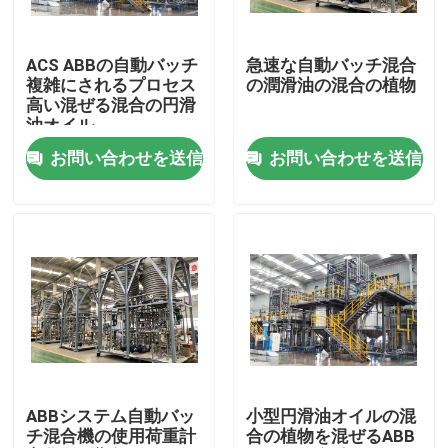
私達について
ACS ABBの自動バッチ
急速な自動バッチ混合
複雑にされるプロセス
の潤滑油の混合の植物
高い混ぜる混合の円滑
工場旅行
油オイル
お問い合わせを送信
お問い合わせを送信
品質管理
私達に連絡しなさい
ニュース
場合
ABBシステム自動バッ
小型円滑油オイルの混
チ混合機の使用荷重計
合の植物を混ぜるABB
引用を要求しなさい