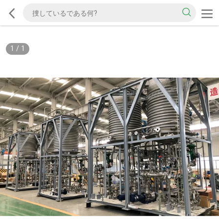
1
/
1