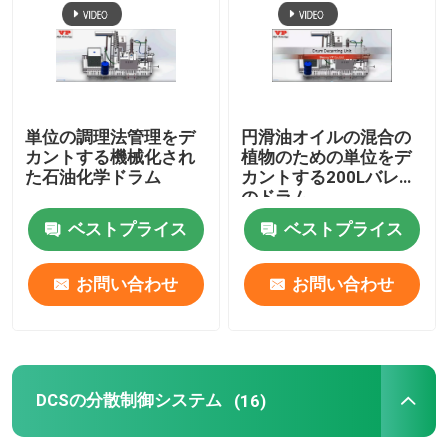
パイプラインのピグシステム
ピグのクリーニング システム
単位の調理法管理をデ
円滑油オイルの混合の
カントする機械化され
植物のための単位をデ
た石油化学ドラム
カントする200Lバレル
ピグ自動化されたシステム
のドラム
ベストプライス
ベストプライス
単位をデカントするドラム
お問い合わせ
お問い合わせ
DCSの分散制御システム
自動バッチ混合
DCSの分散制御システム
(16)
ピグ多岐管