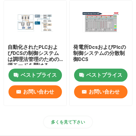
回転式丸い突出部ポンプ
内部歯車ポンプ
自動化されたPLCおよ
発電所DcsおよびPlcの
ピグ弁
びDCSの制御システム
制御システムの分散制
は調理法管理のための
御DCS
源モードを開ける
スリーブを付けられたプラグ弁
ベストプライス
ベストプライス
同時メーターで計る混合
お問い合わせ
お問い合わせ
粘着性増進剤の分解システム
多くを見て下さい