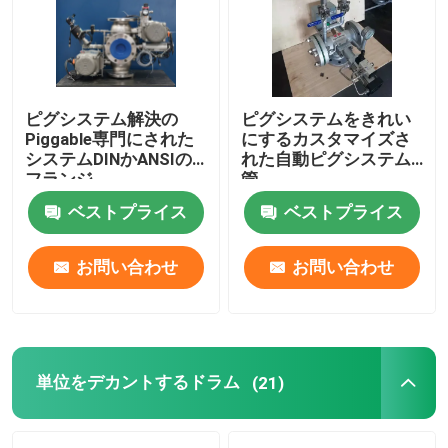
私達について
ピグシステム解決の
ピグシステムをきれい
工場旅行
Piggable専門にされた
にするカスタマイズさ
システムDINかANSIの
れた自動ピグシステム
フランジ
管
品質管理
ベストプライス
ベストプライス
私達に連絡しなさい
お問い合わせ
お問い合わせ
ニュース
場合
単位をデカントするドラム
(21)
引用を要求しなさい